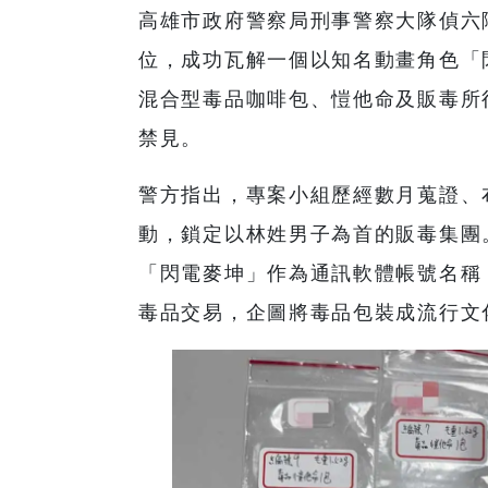
高雄市政府警察局刑事警察大隊偵六
位，成功瓦解一個以知名動畫角色「
混合型毒品咖啡包、愷他命及販毒所
禁見。
警方指出，專案小組歷經數月蒐證、
動，鎖定以林姓男子為首的販毒集團
「閃電麥坤」作為通訊軟體帳號名稱
毒品交易，企圖將毒品包裝成流行文