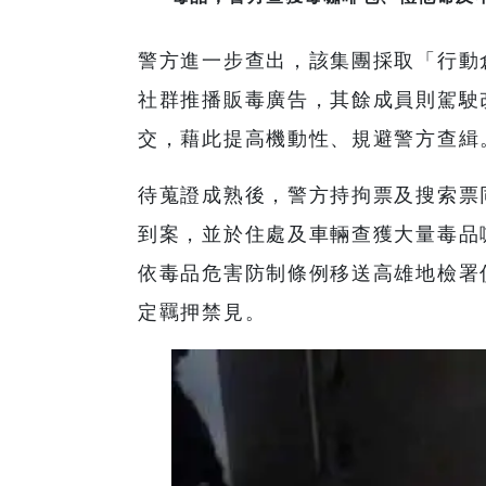
警方進一步查出，該集團採取「行動
社群推播販毒廣告，其餘成員則駕駛
交，藉此提高機動性、規避警方查緝
待蒐證成熟後，警方持拘票及搜索票
到案，並於住處及車輛查獲大量毒品
依毒品危害防制條例移送高雄地檢署
定羈押禁見。