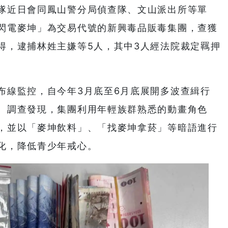
隊近日會同鳳山警分局偵查隊、文山派出所等單
閃電麥坤」為交易代號的新興毒品販毒集團，查獲
得，逮捕林姓主嫌等5人，其中3人經法院裁定羈押
布線監控，自今年3月底至6月底展開多波查緝行
。調查發現，集團利用年輕族群熟悉的動畫角色
，並以「麥坤飲料」、「找麥坤拿菸」等暗語進行
化，降低青少年戒心。