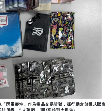
色「閃電麥坤」作為毒品交易暗號，採行動倉儲模式販售
法所得，5人落網。(圖/高雄刑大提供)