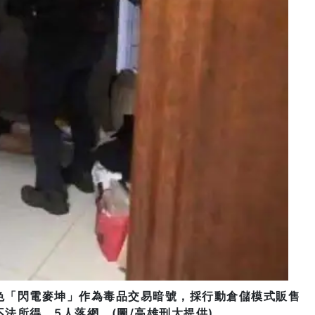
色「閃電麥坤」作為毒品交易暗號，採行動倉儲模式販售
法所得，5人落網。(圖/高雄刑大提供)