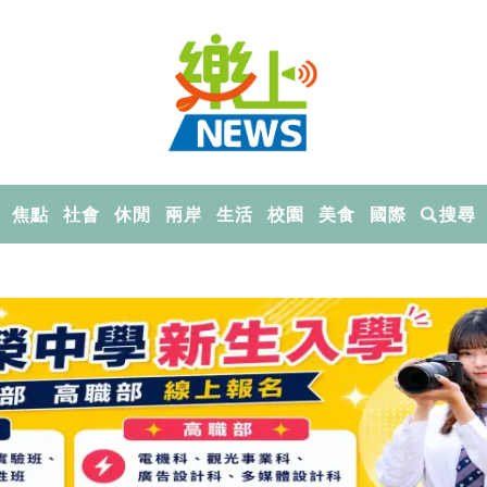
焦點
社會
休閒
兩岸
生活
校園
美食
國際
搜尋