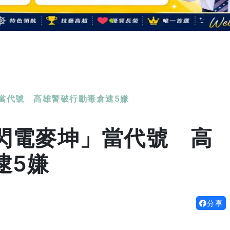
當代號 高雄警破行動毒倉逮5嫌
閃電麥坤」當代號 高
逮5嫌
分享