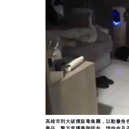
高雄市刑大破獲販毒集團，以動畫角
毒品，警方查獲毒咖啡包、愷他命及不