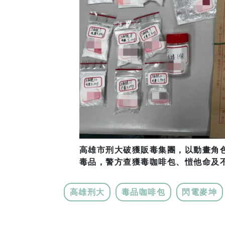
高雄市刑大破獲販毒集團，以動畫角
毒品，警方查獲毒咖啡包、愷他命及不
高雄刑大
毒品咖啡包
閃電麥坤