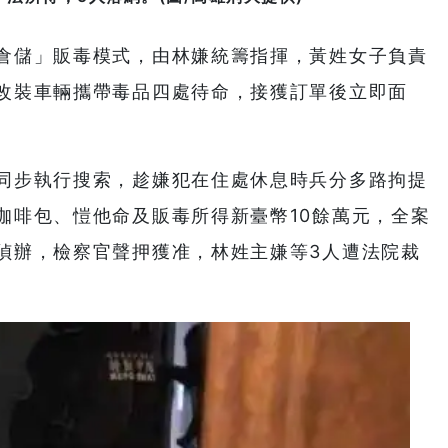
倉儲」販毒模式，由林嫌統籌指揮，黃姓女子負責
改裝車輛攜帶毒品四處待命，接獲訂單後立即面
。
同步執行搜索，趁嫌犯在住處休息時兵分多路拘提
咖啡包、愷他命及販毒所得新臺幣10餘萬元，全案
偵辦，檢察官聲押獲准，林姓主嫌等3人遭法院裁