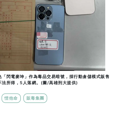
色「閃電麥坤」作為毒品交易暗號，採行動倉儲模式販售
法所得，5人落網。(圖/高雄刑大提供)
愷他命
販毒集團