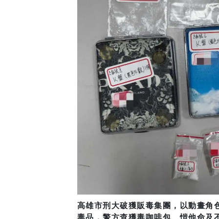
高雄市刑大破獲販毒集團，以動畫角
毒品，警方查獲毒咖啡包、愷他命及不