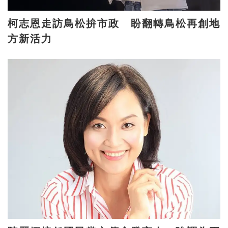
柯志恩走訪鳥松拚市政 盼翻轉鳥松再創地
方新活力