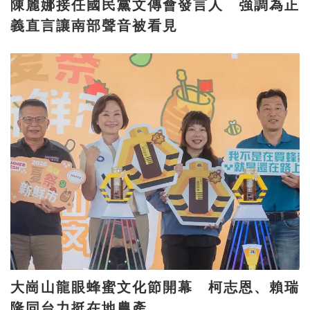
陳麗娜接任國民黨文傳會發言人 強調為正
義直言讓南部聲音被看見
大崗山龍眼蜂蜜文化節開幕 柯志恩、賴瑞
隆同台力挺在地農產