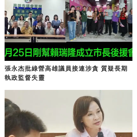
張永杰批綠營高雄議員接連涉貪 質疑長期
執政監督失靈