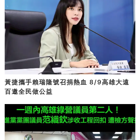
黃捷攜手賴瑞隆號召捐熱血 8/9高雄大遠
百邀全民做公益