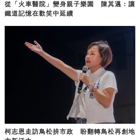
從「火車醫院」變身親子樂園 陳其邁：讓
鐵道記憶在歡笑中延續
柯志恩走訪鳥松拚市政 盼翻轉鳥松再創地