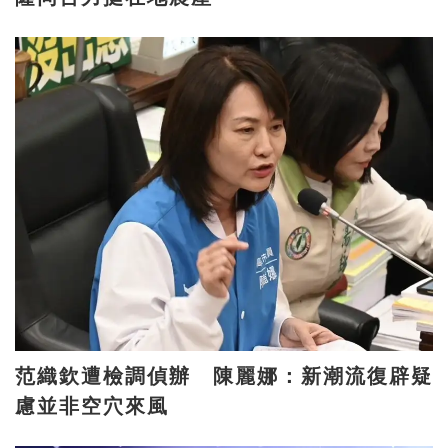
范織欽遭檢調偵辦 陳麗娜：新潮流復辟疑
慮並非空穴來風