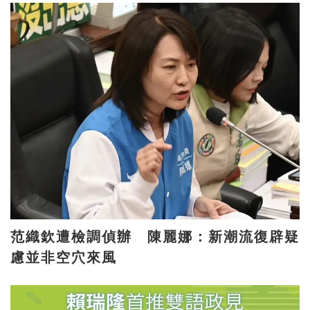
范織欽遭檢調偵辦 陳麗娜：新潮流復辟疑
慮並非空穴來風