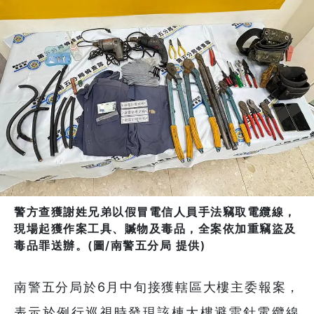
警方查獲謝姓兄弟以假冒電信人員手法竊取電纜線，
現場起獲作案工具、贓物及毒品，全案依加重竊盜及
毒品罪送辦。(圖/南警五分局 提供)
南警五分局於6月中旬接獲轄區大樓主委報案，
表示於例行巡視時發現該棟大樓避雷針電纜線