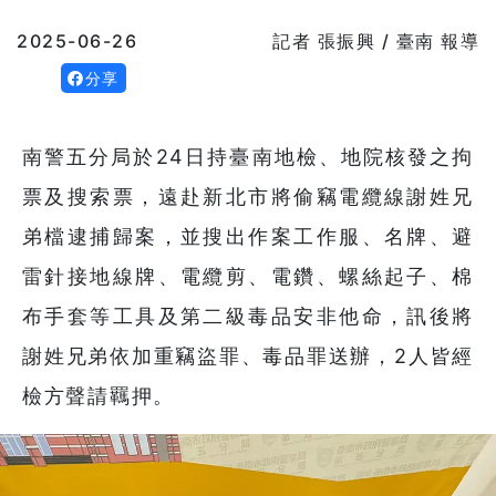
2025-06-26
記者 張振興 / 臺南 報導
分享
南警五分局於24日持臺南地檢、地院核發之拘
票及搜索票，遠赴新北市將偷竊電纜線謝姓兄
弟檔逮捕歸案，並搜出作案工作服、名牌、避
雷針接地線牌、電纜剪、電鑽、螺絲起子、棉
布手套等工具及第二級毒品安非他命，訊後將
謝姓兄弟依加重竊盜罪、毒品罪送辦，2人皆經
檢方聲請羈押。