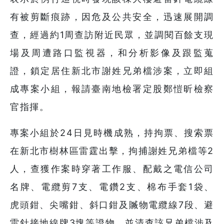
有被剪斷痕跡，因危及公共安全，迅速展開調
查，經過約1周查訪附近民眾，並調閱百餘支現
場及周遭路口監視器，和分析影像及跟監蒐
證，鎖定居住新北市謝姓兄弟檔涉案，立即組
成專案小組，報請臺南地檢署定股鄭愷昕檢察
官指揮。
專案小組於24日見時機成熟，持拘票、搜索票
在新北市樹林區雷霆出擊，拘捕謝姓兄弟檔等2
人，查獲作案時穿著工作服、配戴之電信公司
名牌、電纜剪7支、電鑽2支、棉布手套1袋、
虎頭鉗、尖嘴鉗、斜口鉗及贓物電纜線7段、避
雷針接地線牌3塊等證物，並清查該兄弟檔涉及