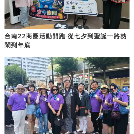
台南22商圈活動開跑 從七夕到聖誕一路熱
鬧到年底