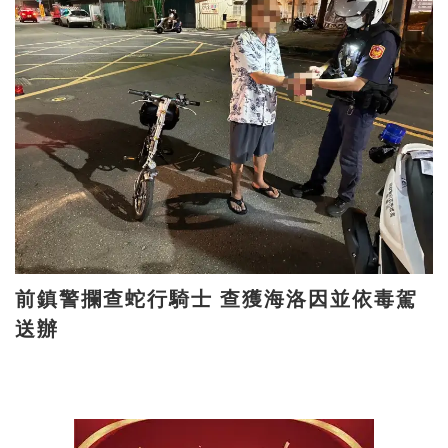
前鎮警攔查蛇行騎士 查獲海洛因並依毒駕
送辦