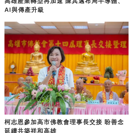
高雄產業轉型再加速 陳其邁布局半導體、
AI與傳產升級
柯志恩參加高市佛教會理事長交接 盼善念
延續共築祥和高雄