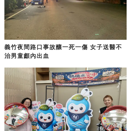
義竹夜間路口事故釀一死一傷 女子送醫不
治男童顱內出血