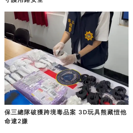
保三總隊破獲跨境毒品案 3D玩具熊藏愷他
命逮2嫌