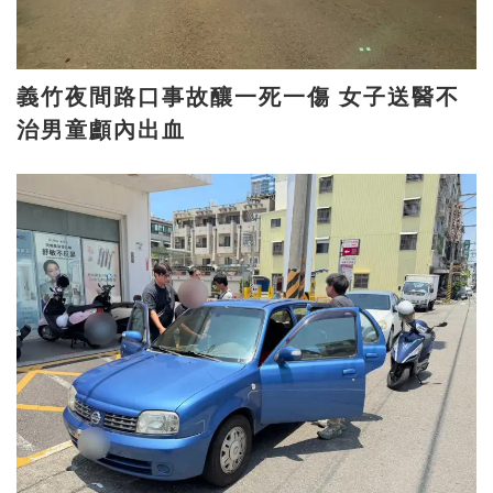
義竹夜間路口事故釀一死一傷 女子送醫不
治男童顱內出血