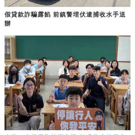
假貸款詐騙露餡 前鎮警埋伏逮捕收水手送
辦