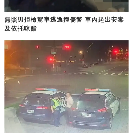
無照男拒檢駕車逃逸撞傷警 車內起出安毒
及依托咪酯