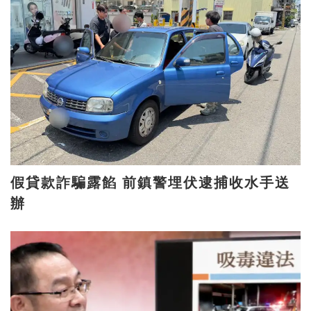
假貸款詐騙露餡 前鎮警埋伏逮捕收水手送
辦