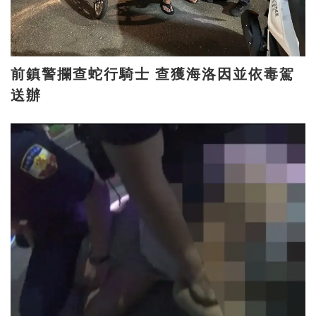
前鎮警攔查蛇行騎士 查獲海洛因並依毒駕
送辦