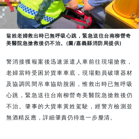
翁姓老婦救出時已無呼吸心跳，緊急送往台南柳營奇
美醫院急搶救後仍不治。(圖/嘉義縣消防局提供)
警消接獲報案後迅速派遣人車前往現場搶救，
老婦當時受困於貨車車底，現場動員破壞器材
及協調民間吊車協助脫困，惟救出時已無呼吸
心跳，緊急送往台南柳營奇美醫院急搶救後仍
不治。肇事的大貨車黃姓駕駛，經警方檢測並
無酒精反應，詳細肇責仍待進一步釐清。