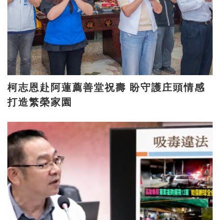
柯志恩赴阿蓮薦善堂祝壽 盼守護庄頭情感
打造繁榮家園