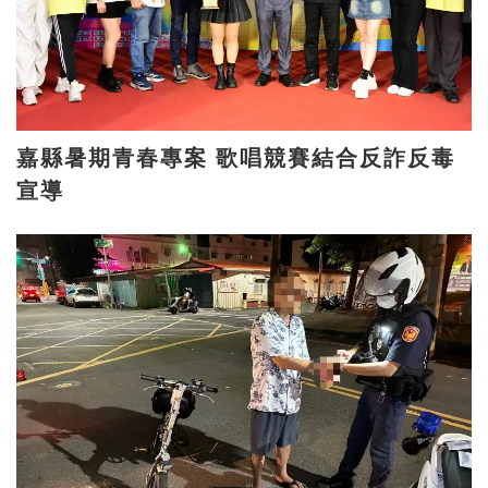
嘉縣暑期青春專案 歌唱競賽結合反詐反毒
宣導