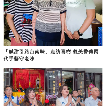
「鹹甜引路台南味」走訪喜樹 義美香傳兩
代手藝守老味