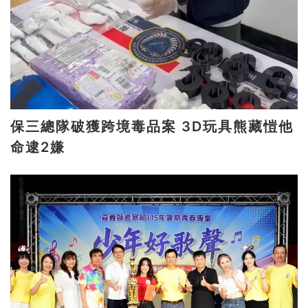
保三總隊破獲跨境毒品案 3D玩具熊藏愷他
命逮2嫌