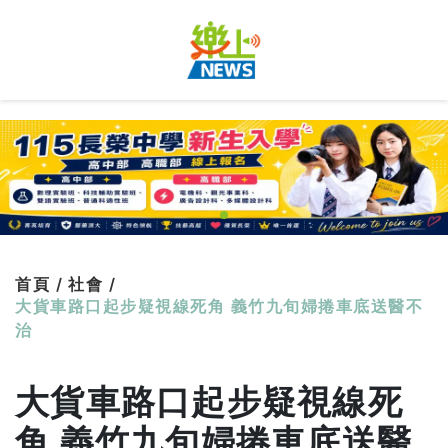
首頁 /
社會 /
大貨車路口起步疑視線死角 義竹九旬婦捲車底送醫不
治
大貨車路口起步疑視線死
角 義竹九旬婦捲車底送醫