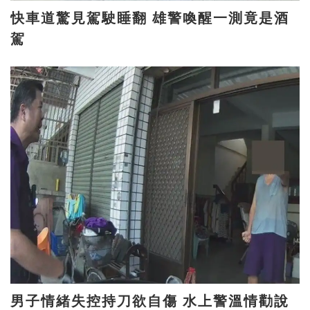
快車道驚見駕駛睡翻 雄警喚醒一測竟是酒
駕
男子情緒失控持刀欲自傷 水上警溫情勸說