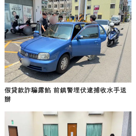
假貸款詐騙露餡 前鎮警埋伏逮捕收水手送
辦