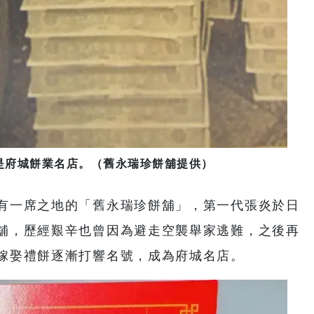
是府城餅業名店。（舊永瑞珍餅舖提供）
有一席之地的「舊永瑞珍餅舖」，第一代張炎於日
舖，歷經艱辛也曾因為避走空襲舉家逃難，之後再
嫁娶禮餅逐漸打響名號，成為府城名店。