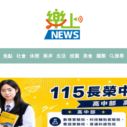
焦點
社會
休閒
兩岸
生活
校園
美食
國際
搜尋