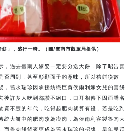
仔餅」，盛行一時。（圖/臺南市觀旅局提供）
示，過去臺南人嫁娶一定要分送大餅，除了昭告喜
是否周到，甚至彰顯面子的意味，所以禮餅從數
後，舊永瑞珍因承接紡織巨賈侯雨利嫁女兒的喜餅
去後許多人吃到都讚不絕口，口耳相傳下因而聲名
物資不豐的年代，吃得起肥肉就算有錢，若是吃到
傳統大餅中的肥肉改為瘦肉，為侯雨利客製魯肉大
，而魯肉餅後來更成為舊永瑞珍的招牌，早年民眾