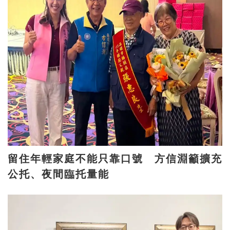
留住年輕家庭不能只靠口號 方信淵籲擴充
公托、夜間臨托量能