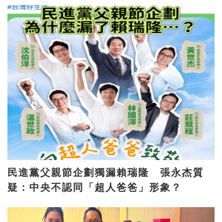
民進黨父親節企劃獨漏賴瑞隆 張永杰質
疑：中央不認同「超人爸爸」形象？