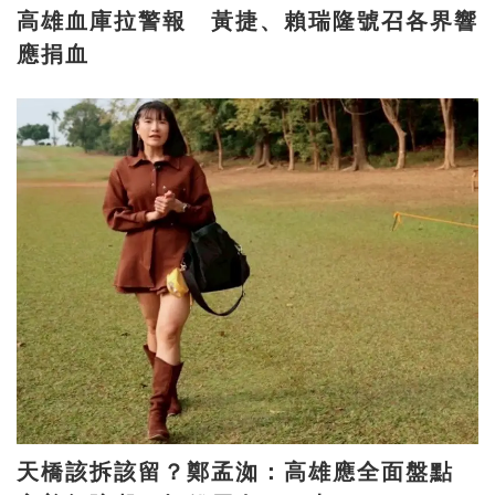
高雄血庫拉警報 黃捷、賴瑞隆號召各界響
應捐血
天橋該拆該留？鄭孟洳：高雄應全面盤點