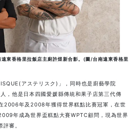
南遠東香格里拉飯店主廚許煜新合影。(圖/台南遠東香格里
ISQUE(アステリスク)」，同時也是廚藝學院
r」的創辨人，他是日本四國愛媛縣傳統和果子店第三代傳
2006年及2008年獲得世界糕點比賽冠軍，在世
009年成為世界盃糕點大賽WPTC顧問，現為世界
際評審。