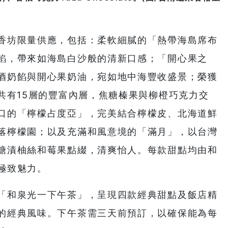
香坊限量供應，包括：柔軟細膩的「熱帶海島席布
餡，帶來如海島白沙般的清新口感；「開心果之
酒奶餡與開心果奶油，宛如地中海豐收盛景；榮獲
共有15層的豐富內層，焦糖榛果與柳橙巧克力交
口的「檸檬占度亞」，完美結合檸檬皮、北海道鮮
落檸檬園；以及充滿和風意境的「滿月」，以台灣
糖漬柚絲和莓果點綴，清爽怡人。每款甜點均由和
極致魅力。
「和泉光一下午茶」，呈現四款經典甜點及飯店精
的經典風味。下午茶需三天前預訂，以確保能為每