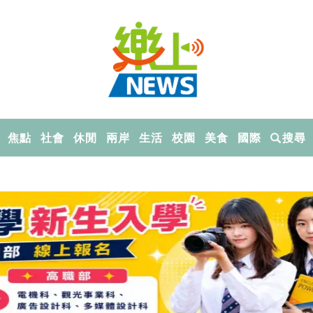
焦點
社會
休閒
兩岸
生活
校園
美食
國際
搜尋