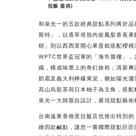
拉飯 提供)
和泉光一的五款經典甜點系列將於品
斯特」，以香草塔殼內嵌鳳梨香蕉果
樹」則以西西里開心果蛋糕搭配櫻桃
WPTC世界盃冠軍的「海市蜃樓」，
織，構成味蕾上的奇幻旅程；清新爽
奶霜及義大利檸檬果泥，猶如陽光灑
高山烏龍茶與日本柚子為主角，搭配
泉光一大師親自設計，展現甜點藝術
台南遠東香格里拉飯店也推出特別的
緻四款鹹點，讓您一嘗國際甜點巨匠