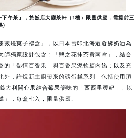
一下午茶」，於飯店大廳茶軒（1樓）限量供應，需提前三
供)
臻藏燒菓子禮盒」，以日本雪印北海道發酵奶油為
大師獨家設計包含：「鹽之花抹茶費南雪」，結合
香的「熱情百香果」與百香果泥軟糖內餡；以及充
此外，許煜新主廚帶來的磅蛋糕系列，包括使用頂
、義大利開心果結合莓果韻味的「西西里覆妃」、以
糕」，每盒七入，限量供應。