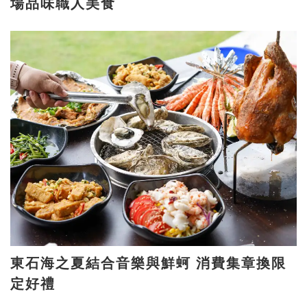
場品味職人美食
東石海之夏結合音樂與鮮蚵 消費集章換限
定好禮