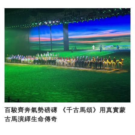
百駿齊奔氣勢磅礡 《千古馬頌》用真實蒙
古馬演繹生命傳奇