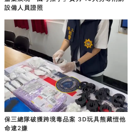
設備人員證照
保三總隊破獲跨境毒品案 3D玩具熊藏愷他
命逮2嫌