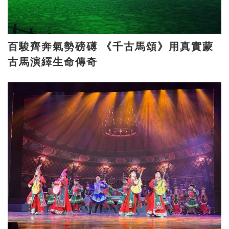
百駿齊奔氣勢磅礡 《千古馬頌》用真實蒙
古馬演繹生命傳奇