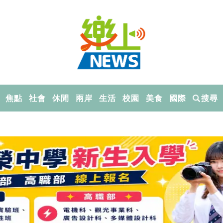
焦點
社會
休閒
兩岸
生活
校園
美食
國際
搜尋