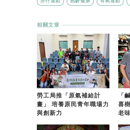
步行運動
熟齡健康
有氧運動
相關文章
勞工局推「原氣補給計
「
畫」 培養原民青年職場力
喜樹 義美香傳兩代
與創新力
老