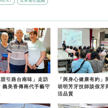
NEAT
世界衛生組織
鹹甜引路台南味」走訪
「與身心健康有約」
手藝守
胡明芳牙技師談假牙
味
活品質